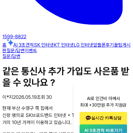
1599-8822
홈
AI 3초견적
SK 인터넷
KT 인터넷
LG 인터넷
알뜰폰
후기
꿀팁게시
판
질문/답변
이벤트
질문/답변
같은 통신사 추가 가입도 사은품 받
을 수 있나요 ?
이*지
2026.05.19
조회
30
AI로 인건비 아껴서
최대 +30만원 추가 지원금
현재 부산 수영구 쪽 집에서
신랑 명의로 SK브로드밴드 인터넷 + TV 사용 중이고,
실시간 카톡상담
거의 10년 가까이 이용하고 있습니다.
AI 3초견적 바로가기