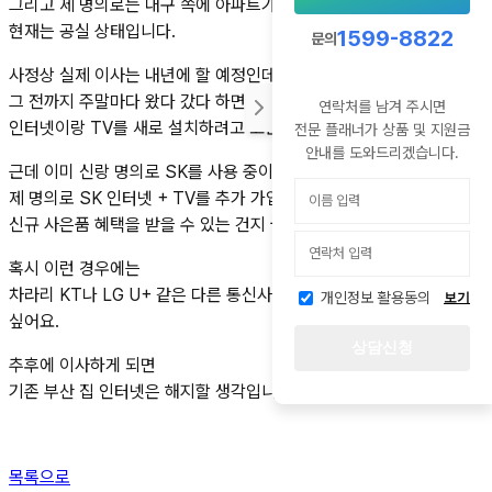
그리고 제 명의로는 대구 쪽에 아파트가 하나 있는데
현재는 공실 상태입니다.
1599-8822
문의
사정상 실제 이사는 내년에 할 예정인데,
그 전까지 주말마다 왔다 갔다 하면서 지낼 것 같아서
연락처를 남겨 주시면
인터넷이랑 TV를 새로 설치하려고 고민 중입니다.
전문 플래너가 상품 및 지원금
안내를 도와드리겠습니다.
근데 이미 신랑 명의로 SK를 사용 중이라
제 명의로 SK 인터넷 + TV를 추가 가입해도
신규 사은품 혜택을 받을 수 있는 건지 궁금합니다.
혹시 이런 경우에는
차라리 KT나 LG U+ 같은 다른 통신사로 가는 게 더 나은지도 알고
개인정보 활용동의
보기
싶어요.
상담신청
추후에 이사하게 되면
기존 부산 집 인터넷은 해지할 생각입니다 :)
목록으로