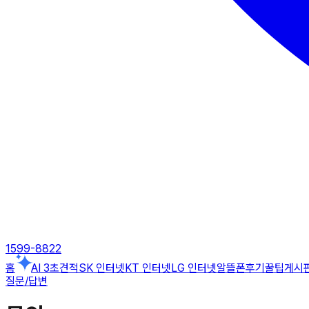
1599-8822
홈
AI 3초견적
SK 인터넷
KT 인터넷
LG 인터넷
알뜰폰
후기
꿀팁게시
질문/답변