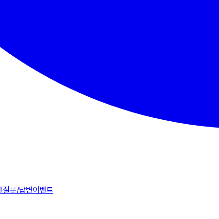
판
질문/답변
이벤트