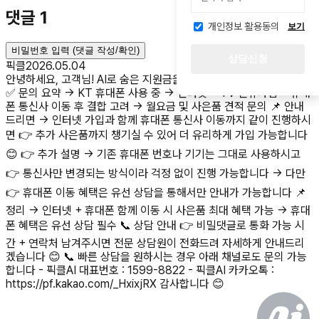
댓글
1
개인정보 활용동의
보기
비밀번호 입력 (댓글 작성/확인)
상담신청
픽클
2026.05.04
안녕하세요, 고객님! AI로 숨은 지원금을 찾아드리는 픽클AI입니다 😊
✅ 문의 요약 → KT 휴대폰 사용 중 → 인터넷 + TV 신규가입 + 휴대
폰 통신사 이동 후 결합 고려 → 월요금 및 사은품 견적 문의 📌 안내
드리면 → 인터넷 가입과 함께 휴대폰 통신사 이동까지 같이 진행하시
면 👉 추가 사은품까지 챙기실 수 있어 더 유리하게 가입 가능합니다
😊 👉 추가 설명 → 기존 휴대폰 번호나 기기는 그대로 사용하시고
👉 통신사만 변경되는 방식이라 걱정 없이 진행 가능합니다 → 다만
👉 휴대폰 이동 혜택은 유선 상담을 통해서만 안내가 가능합니다 📌
정리 → 인터넷 + 휴대폰 함께 이동 시 사은품 최대 혜택 가능 → 휴대
폰 혜택은 유선 상담 필수 📞 상담 안내 👉 비밀댓글로 통화 가능 시
간 + 연락처 남겨주시면 전문 상담원이 전화드려 자세하게 안내드리
겠습니다 😊 📞 빠른 상담을 원하시는 경우 아래 채널로도 문의 가능
합니다 - 픽클AI 대표번호 : 1599-8822 - 픽클AI 카카오톡 :
https://pf.kakao.com/_HxixjRX 감사합니다 😊