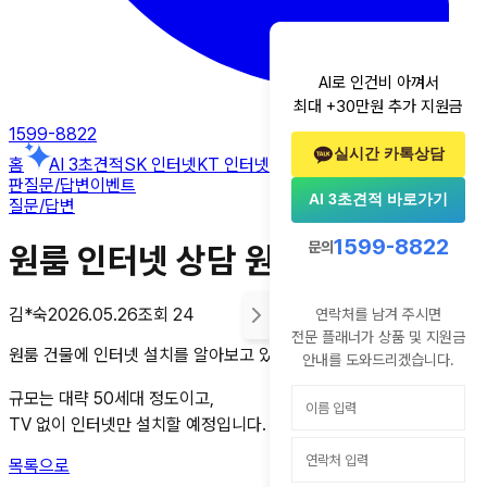
AI로 인건비 아껴서
최대 +30만원 추가 지원금
1599-8822
실시간 카톡상담
홈
AI 3초견적
SK 인터넷
KT 인터넷
LG 인터넷
알뜰폰
후기
꿀팁게시
판
질문/답변
이벤트
AI 3초견적 바로가기
질문/답변
1599-8822
문의
원룸 인터넷 상담 원합니다.
김*숙
2026.05.26
조회
24
연락처를 남겨 주시면
전문 플래너가 상품 및 지원금
원룸 건물에 인터넷 설치를 알아보고 있어서 문의드립니다.
안내를 도와드리겠습니다.
규모는 대략 50세대 정도이고,
TV 없이 인터넷만 설치할 예정입니다. 상담 원합니다.
목록으로