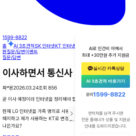
1599-8822
홈
AI 3초견적
SK 인터넷
KT 인터넷
LG 인터넷
알뜰폰
후기
꿀팁게시
AI로 인건비 아껴서
판
질문/답변
이벤트
최대 +30만원 추가 지원금
질문/답변
실시간 카톡상담
이사하면서 통신사 변경 문의
AI 3초견적 바로가기
짜*묜
2026.03.24
조회
856
1599-8822
문의
곧 이사 예정이라 인터넷을 정리해야 합니다.
현재 LG 인터넷을 가족 명의로 사용 중인데 이사하면서 이건
연락처를 남겨 주시면
해지하고 제가 사용하는 KT로 변경할지 고민 중이에요. 어떤 게 더
전문 플래너가 상품 및 지원금
나은가요?
안내를 도와드리겠습니다.