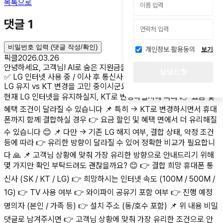
목록으로
댓글
1
비밀번호 입력 (댓글 작성/확인)
개인정보 활용동의
보기
픽클
2026.03.26
안녕하세요, 고객님! AI로 숨은 지원금을 찾아드리는 픽클AI입니다 😊
상담신청
✅ LG 인터넷 사용 중 / 이사 후 통신사 변경 문의 이사 시점에 맞춰
LG 유지 vs KT 변경을 고민 중이시군요! 😊 📌 먼저 안내드리면 →
현재 LG 인터넷을 유지하실지, KT로 변경하실지에 따라 👉 요금 및
혜택 조건이 달라질 수 있습니다 📌 특히 → KT로 변경하시면서 휴대
폰까지 함께 결합하실 경우 👉 요금 할인 및 혜택 면에서 더 유리해질
수 있습니다 😊 📌 다만 → 기존 LG 해지 여부, 결합 상태, 약정 조건
등에 따라 👉 유리한 방향이 달라질 수 있어 정확한 비교가 필요합니
다 🙏 📌 고객님 상황에 맞춰 가장 유리한 방향으로 안내드리기 위해
몇 가지만 확인 부탁드려도 괜찮을까요? 😊 👉 결합 희망 휴대폰 통
신사 (SK / KT / LG) 👉 희망하시는 인터넷 속도 (100M / 500M /
1G) 👉 TV 사용 여부 👉 와이파이 공유기 포함 여부 👉 진행 예정
명의자 (본인 / 가족 등) 👉 설치 주소 (동/호수 포함) 📌 위 내용 비밀
댓글로 남겨주시면 👉 고객님 상황에 맞춰 가장 유리한 조건으로 안