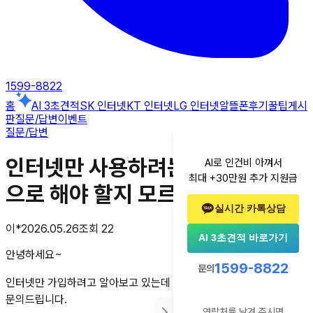
1599-8822
홈
AI 3초견적
SK 인터넷
KT 인터넷
LG 인터넷
알뜰폰
후기
꿀팁게시
판
질문/답변
이벤트
질문/답변
인터넷만 사용하려는데 어떤 상품
AI로 인건비 아껴서
최대 +30만원 추가 지원금
으로 해야 할지 모르겠어요
실시간 카톡상담
이*
2026.05.26
조회
22
AI 3초견적 바로가기
안녕하세요~
1599-8822
문의
인터넷만 가입하려고 알아보고 있는데 궁금한 게 있어서
문의드립니다.
연락처를 남겨 주시면