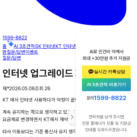
1599-8822
홈
AI 3초견적
SK 인터넷
KT 인터넷
LG 인터넷
알뜰폰
후기
꿀팁게시
AI로 인건비 아껴서
판
질문/답변
이벤트
질문/답변
최대 +30만원 추가 지원금
인터넷 업그레이드 재약정
실시간 카톡상담
AI 3초견적 바로가기
재*
2026.05.08
조회
28
1599-8822
문의
KT 에서 인터넷 사용하다가 약정이 끝난 상태입니다
계속 유지하는 쪽으로 생각하고 있고 이전에 속도를 1기가로 상위
연락처를 남겨 주시면
요금제로 변경하면서 KT에서 재약정 같이 진행하려고 합니다
전문 플래너가 상품 및 지원금
안내를 도와드리겠습니다.
타사 이동보다는 기존 통신사 유지 생각중인데 이런 경우에도 재약정