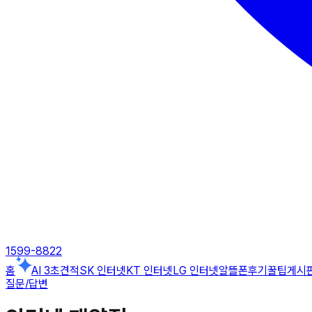
1599-8822
홈
AI 3초견적
SK 인터넷
KT 인터넷
LG 인터넷
알뜰폰
후기
꿀팁게시
질문/답변