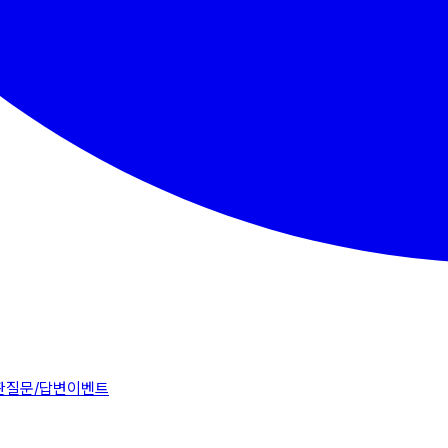
판
질문/답변
이벤트