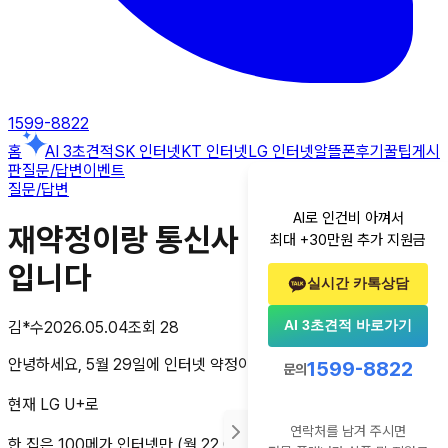
1599-8822
홈
AI 3초견적
SK 인터넷
KT 인터넷
LG 인터넷
알뜰폰
후기
꿀팁게시
판
질문/답변
이벤트
질문/답변
AI로 인건비 아껴서
재약정이랑 통신사 이동 중에 고민
최대 +30만원 추가 지원금
입니다
실시간 카톡상담
AI 3초견적 바로가기
김*수
2026.05.04
조회
28
안녕하세요, 5월 29일에 인터넷 약정이 끝나서 문의드립니다.
1599-8822
문의
현재 LG U+로
연락처를 남겨 주시면
한 집은 100메가 인터넷만 (월 22,000원),