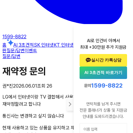
1599-8822
AI로 인건비 아껴서
홈
AI 3초견적
SK 인터넷
KT 인터넷
LG 인터넷
알뜰폰
후기
꿀팁게시
최대 +30만원 추가 지원금
판
질문/답변
이벤트
질문/답변
실시간 카톡상담
재약정 문의
AI 3초견적 바로가기
1599-8822
문의
권*진
2026.06.01
조회
26
LG에서 인터넷이랑 TV 결합해서 사용하고 있고 만료되서
재약정할려고 합니다
연락처를 남겨 주시면
전문 플래너가 상품 및 지원금
통신사는 변경하고 싶지 않습니다
안내를 도와드리겠습니다.
현재 사용하고 있는 상품을 유지하고 재약정 시 받을 수 있는 혜택