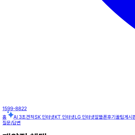
1599-8822
홈
AI 3초견적
SK 인터넷
KT 인터넷
LG 인터넷
알뜰폰
후기
꿀팁게시
질문/답변