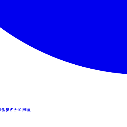
판
질문/답변
이벤트