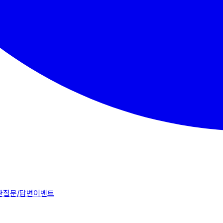
판
질문/답변
이벤트