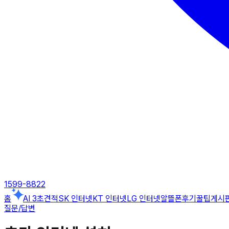
1599-8822
홈
AI 3초견적
SK 인터넷
KT 인터넷
LG 인터넷
알뜰폰
후기
꿀팁게시
질문/답변