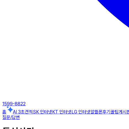
1599-8822
홈
AI 3초견적
SK 인터넷
KT 인터넷
LG 인터넷
알뜰폰
후기
꿀팁게시
질문/답변