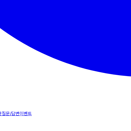
판
질문/답변
이벤트