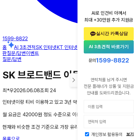
AI로 인건비 아껴서
최대 +30만원 추가 지원금
실시간 카톡상담
1599-8822
AI 3초견적 바로가기
홈
AI 3초견적
SK 인터넷
KT 인터넷
LG 인터넷
알뜰폰
후기
꿀팁게시
판
질문/답변
이벤트
질문/답변
1599-8822
문의
SK 브로드밴드 이동 문의
연락처를 남겨 주시면
전문 플래너가 상품 및 지원금
최*우
2026.06.08
조회
24
안내를 도와드리겠습니다.
인터넷이랑 티비 이용하고 있고 3년 약정인데 곧 끝나서요
월 요금은 42000원 정도 수준으로 이용하고 있습니다
현재와 비슷한 조건 기준으로 가장 유리한 상품 추천 부탁드려요
개인정보 활용동의
보기
목록으로