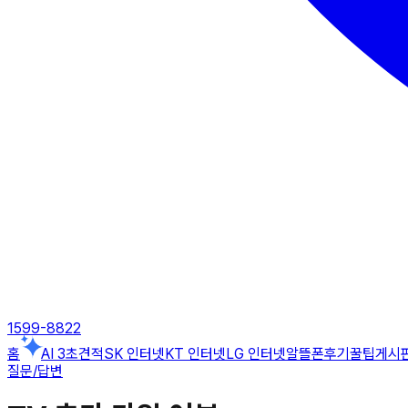
1599-8822
홈
AI 3초견적
SK 인터넷
KT 인터넷
LG 인터넷
알뜰폰
후기
꿀팁게시
질문/답변