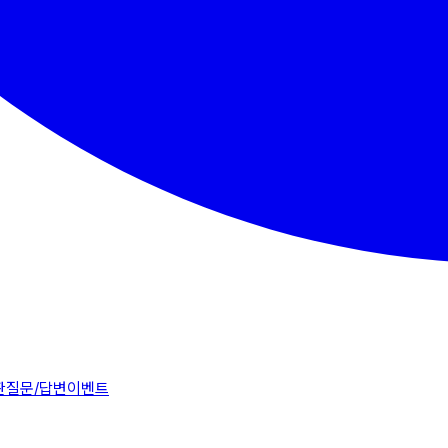
판
질문/답변
이벤트