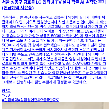
서울 성동구 금호동 LG 인터넷 TV 설치 픽클 AI 솔직한 후기
(현금혜택,사은품)
기존에는 다른 통신사를 사용하고 있었는데 약정이 끝나서 이번에 픽
클에서 LG 인터넷으로 변경했습니다!사실 처음에는 인터넷이 다 비슷
하지 않을까 생각했는데, 막상 비교해보니 조건이나 혜택 차이가 꽤 있
더라고요. 그래서 여러 군데 알아보다가 상담 받아보고 LG로 진행하
게 됐습니다.제가 가입한 상품은 500메가 인터넷인데, 평소에 유튜브
나 넷플릭스도 자주 보고 게임도 가끔 하는 편이라 100메가보다는
500메가가 맞을 것 같아서 선택했습니다.설치도 생각보다 빨리 진행
됐고 기사님이 와서 깔끔하게 설치해주셔서 불편한 부분은 없었습니
다.인터넷 속도도 만족스럽네요. 이전에는 저녁 시간대에 와이파이가
조금 답답하게 느껴질 때가 있었는데 지금은 영상 시청이나 파일 다운
로드할 때도 크게 불편함 없이 사용하고 있습니다.무엇보다 가입할 때
받을 수 있는 혜택이나 결합 할인도 꼼꼼하게 안내받아서 생각보다 부
담을 줄일 수 있었던 것 같습니다.약정 끝나신 분들은 그냥 재약정하기
보다 신규가입 조건이랑 같이 비교해보시는 걸 추천드립니다. 저도 비
교해보고 진행하니까 훨씬 수월하게 결정할 수 있었네요.
장*희
visibility
39
#
현금혜택
#
상담원연결
#
요금
#
만족도