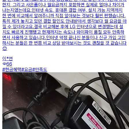
한지, 그리고 사은품이나 월요금까지 포함하면 실제로 얼마나 차이가
나는지였는데요.인터넷 속도, 휴대폰 결합 여부, 설치 가능 지역까지
한 번에 비교해서 알려주니까 직접 알아보는 것보다 훨씬 편했습니다.
특히 제가 놓치고 있던 결합 할인도 안내받아서 생각보다 월 요금을 아
낄 수 있더라고요.결국 비교해본 후에 LG 인터넷으로 변경했는데 설
치도 빠르게 진행됐고 현재까지는 속도나 와이파이 품질 모두 만족하
면서 사용하고 있습니다.인터넷 약정 끝나신 분들이나 신규 가입 고민
하시는 분들은 한 번쯤 비교 상담 받아보시는 것도 괜찮을 것 같습니다
😊
이*연
visibility
66
#
현금혜택
#
요금
#
만족도