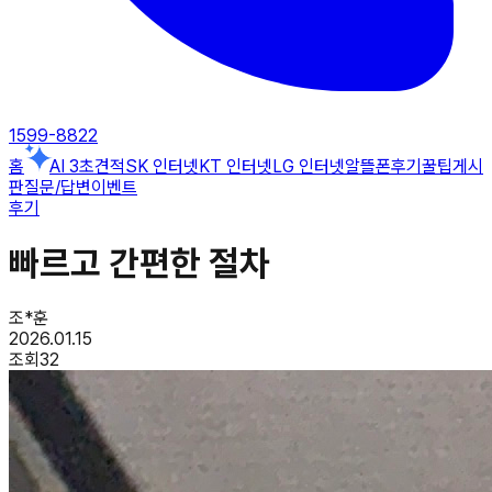
1599-8822
홈
AI 3초견적
SK 인터넷
KT 인터넷
LG 인터넷
알뜰폰
후기
꿀팁게시
판
질문/답변
이벤트
후기
빠르고 간편한 절차
조*훈
2026.01.15
조회
32