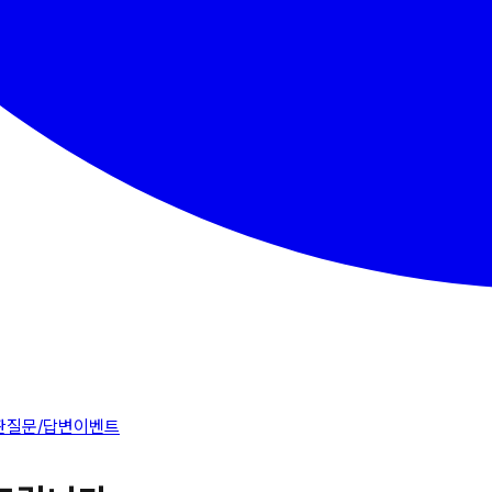
판
질문/답변
이벤트