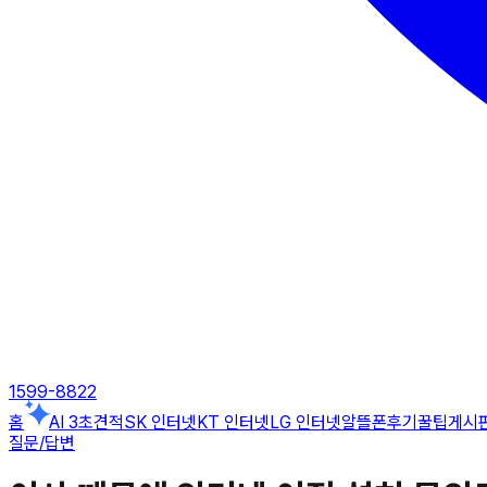
1599-8822
홈
AI 3초견적
SK 인터넷
KT 인터넷
LG 인터넷
알뜰폰
후기
꿀팁게시
질문/답변